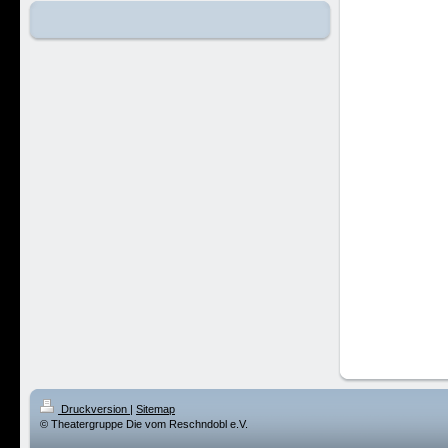
Se
Si
Mi
Re
Druckversion
|
Sitemap
© Theatergruppe Die vom Reschndobl e.V.