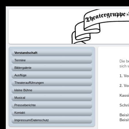
Verhexte Hex
Vorstandschaft
Termine
Die b
sich 
Bildergalerie
Ausflüge
1. Vo
Theateraufführungen
2. Vo
kleine Bühne
Kassi
Musical
Presseberichte
Schri
Kontakt
B
eis
Be
Impressum/Datenschutz
S