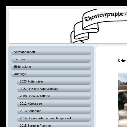
Verhexte Hex
Vorstandschaft
Termine
Krim
Bildergalerie
Ausflüge
2023 Pottenstein
2022 Linz und Aigen/Schlägl
2008 Donauschifffahrt
2012 Königssee
2013 Bodensee
2014 Donaugartenschau Deggendorf
2015 Berge in Flammen