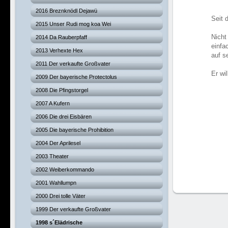
2016 Breznknödl Dejawü
Seit 
2015 Unser Rudi mog koa Wei
Nicht
2014 Da Rauberpfaff
einfa
2013 Verhexte Hex
auf s
2011 Der verkaufte Großvater
Er wi
2009 Der bayerische Protectolus
2008 Die Pfingstorgel
2007 A Kufern
2006 Die drei Eisbären
2005 Die bayerische Prohibition
2004 Der Aprilesel
2003 Theater
2002 Weiberkommando
2001 Wahllumpn
2000 Drei tolle Väter
1999 Der verkaufte Großvater
1998 s´Elädrische