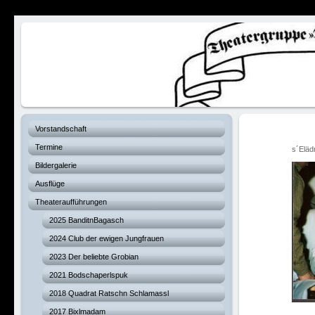
Verhexte Hex
Vorstandschaft
Termine
s´Eläd
Bildergalerie
Ausflüge
Theateraufführungen
2025 BanditnBagasch
2024 Club der ewigen Jungfrauen
2023 Der beliebte Grobian
2021 Bodschaperlspuk
2018 Quadrat Ratschn Schlamassl
2017 Bixlmadam