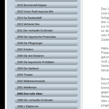
2016 Breznknödl Dejawü
Drei 
2015 Unser Rudi mog koa Wei
sind 
ferti
2014 Da Rauberpfaff
drei 
2013 Verhexte Hex
zur f
2011 Der verkaufte Großvater
ist d
sein 
2009 Der bayerische Protectolus
Zaube
2008 Die Pfingstorgel
Hätte
2007 A Kufern
Piepe
2006 Die drei Eisbären
gekom
muß g
2005 Die bayerische Prohibition
Verbi
2004 Der Aprilesel
tatsä
2003 Theater
Bevor
2002 Weiberkommando
misch
2001 Wahllumpn
könne
gegen
2000 Drei tolle Väter
Heite
1999 Der verkaufte Großvater
über 
junge
1998 s´Elädrische