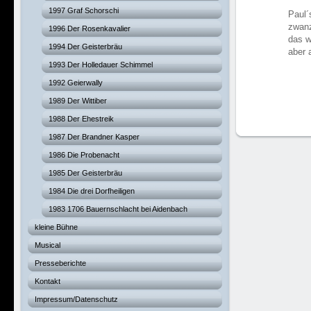
1997 Graf Schorschi
Paul´
zwanz
1996 Der Rosenkavalier
das w
1994 Der Geisterbräu
aber 
1993 Der Holledauer Schimmel
1992 Geierwally
1989 Der Wittiber
1988 Der Ehestreik
1987 Der Brandner Kasper
1986 Die Probenacht
1985 Der Geisterbräu
1984 Die drei Dorfheiligen
1983 1706 Bauernschlacht bei Aidenbach
kleine Bühne
Musical
Presseberichte
Kontakt
Impressum/Datenschutz