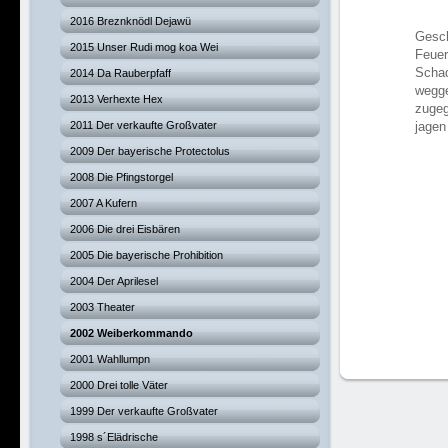
2016 Breznknödl Dejawü
Gesch
2015 Unser Rudi mog koa Wei
Feuer
Schad
2014 Da Rauberpfaff
wegge
2013 Verhexte Hex
zugeg
2011 Der verkaufte Großvater
jagen
2009 Der bayerische Protectolus
2008 Die Pfingstorgel
2007 A Kufern
2006 Die drei Eisbären
2005 Die bayerische Prohibition
2004 Der Aprilesel
2003 Theater
2002 Weiberkommando
2001 Wahllumpn
2000 Drei tolle Väter
1999 Der verkaufte Großvater
1998 s´Elädrische