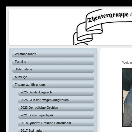
Verhexte Hex
Vorstandschaft
Termine
Weibe
Bildergalerie
Ausflüge
Theateraufführungen
2025 BanditnBagasch
2024 Club der ewigen Jungfrauen
2023 Der beliebte Grobian
2021 Bodschaperlspuk
2018 Quadrat Ratschn Schlamassl
2017 Bixlmadam