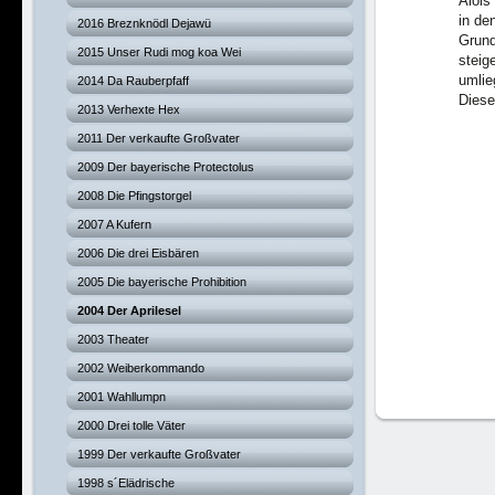
Alois
in
den
2016 Breznknödl Dejawü
Grund
2015 Unser Rudi mog koa Wei
steig
umli
2014 Da Rauberpfaff
Diese
2013 Verhexte Hex
2011 Der verkaufte Großvater
2009 Der bayerische Protectolus
2008 Die Pfingstorgel
2007 A Kufern
2006 Die drei Eisbären
2005 Die bayerische Prohibition
2004 Der Aprilesel
2003 Theater
2002 Weiberkommando
2001 Wahllumpn
2000 Drei tolle Väter
1999 Der verkaufte Großvater
1998 s´Elädrische