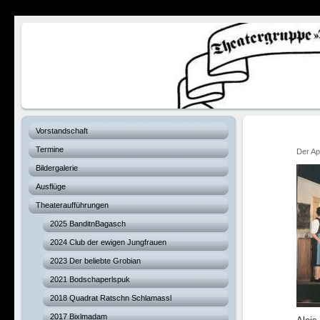
Verhexte Hex
Vorstandschaft
Termine
Der Apr
Bildergalerie
Ausflüge
Theateraufführungen
2025 BanditnBagasch
2024 Club der ewigen Jungfrauen
2023 Der beliebte Grobian
2021 Bodschaperlspuk
2018 Quadrat Ratschn Schlamassl
2017 Bixlmadam