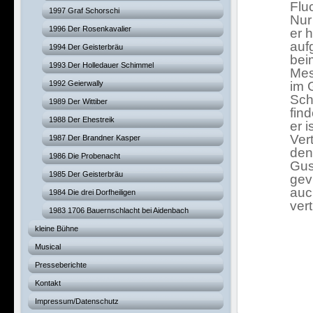
Flu
1997 Graf Schorschi
Nur
1996 Der Rosenkavalier
er 
auf
1994 Der Geisterbräu
bei
1993 Der Holledauer Schimmel
Mes
1992 Geierwally
im 
Sch
1989 Der Wittiber
fin
1988 Der Ehestreik
er 
Ver
1987 Der Brandner Kasper
den
1986 Die Probenacht
Gus
1985 Der Geisterbräu
gev
auc
1984 Die drei Dorfheiligen
vertr
1983 1706 Bauernschlacht bei Aidenbach
kleine Bühne
Musical
Presseberichte
Kontakt
Impressum/Datenschutz