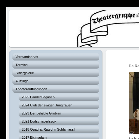
Verhexte Hex
Vorstandschaft
Termine
Da Ra
Bildergalerie
Ausflüge
Theateraufführungen
2025 BanditnBagasch
2024 Club der ewigen Jungfrauen
2023 Der beliebte Grobian
2021 Bodschaperlspuk
2018 Quadrat Ratschn Schlamassl
2017 Bixlmadam