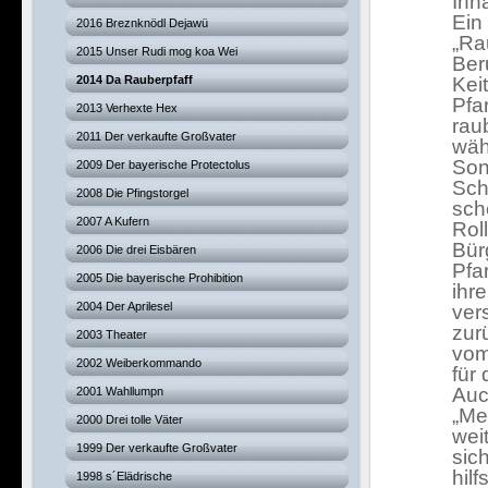
Inha
Ein
2016 Breznknödl Dejawü
„Ra
2015 Unser Rudi mog koa Wei
Ber
2014 Da Rauberpfaff
Kei
Pfa
2013 Verhexte Hex
rau
2011 Der verkaufte Großvater
wäh
Son
2009 Der bayerische Protectolus
Sch
2008 Die Pfingstorgel
sch
2007 A Kufern
Rol
Bür
2006 Die drei Eisbären
Pfa
2005 Die bayerische Prohibition
ihr
2004 Der Aprilesel
ver
zur
2003 Theater
vom
2002 Weiberkommando
für 
Auc
2001 Wahllumpn
„Me
2000 Drei tolle Väter
wei
1999 Der verkaufte Großvater
sich
hil
1998 s´Elädrische