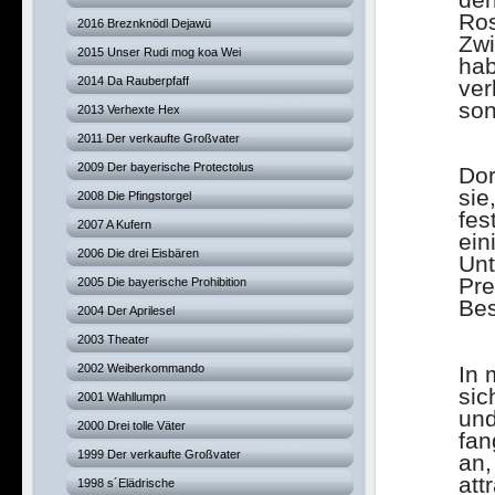
de
Ros
2016 Breznknödl Dejawü
Zwi
2015 Unser Rudi mog koa Wei
hab
2014 Da Rauberpfaff
ver
son
2013 Verhexte Hex
2011 Der verkaufte Großvater
2009 Der bayerische Protectolus
Dor
sie
2008 Die Pfingstorgel
fes
2007 A Kufern
ein
2006 Die drei Eisbären
Unt
Pre
2005 Die bayerische Prohibition
Bes
2004 Der Aprilesel
2003 Theater
In 
2002 Weiberkommando
sic
2001 Wahllumpn
und
2000 Drei tolle Väter
fan
1999 Der verkaufte Großvater
an,
att
1998 s´Elädrische