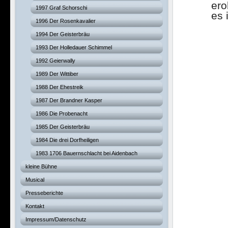
ero
1997 Graf Schorschi
es 
1996 Der Rosenkavalier
1994 Der Geisterbräu
1993 Der Holledauer Schimmel
1992 Geierwally
1989 Der Wittiber
1988 Der Ehestreik
1987 Der Brandner Kasper
1986 Die Probenacht
1985 Der Geisterbräu
1984 Die drei Dorfheiligen
1983 1706 Bauernschlacht bei Aidenbach
kleine Bühne
Musical
Presseberichte
Kontakt
Impressum/Datenschutz