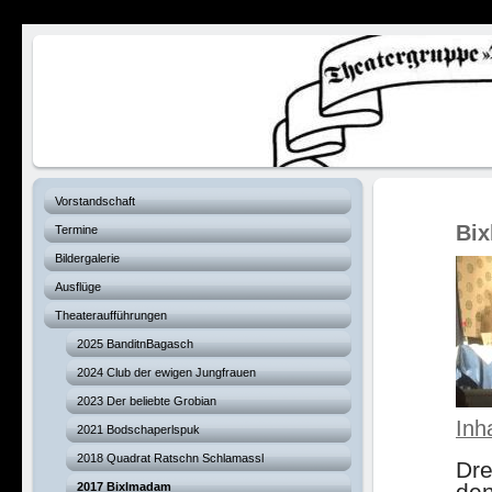
Verhexte Hex
Vorstandschaft
Bi
Termine
Bildergalerie
Ausflüge
Theateraufführungen
2025 BanditnBagasch
2024 Club der ewigen Jungfrauen
2023 Der beliebte Grobian
Inh
2021 Bodschaperlspuk
2018 Quadrat Ratschn Schlamassl
Dre
2017 Bixlmadam