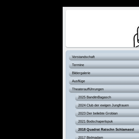
Verhexte Hex
Vorstandschaft
Termine
Bildergalerie
Ausflüge
Theateraufführungen
2025 BanditnBagasch
2024 Club der ewigen Jungfrauen
2023 Der beliebte Grobian
2021 Bodschaperlspuk
2018 Quadrat Ratschn Schlamassl
2017 Bixlmadam