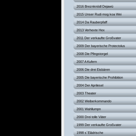
2016 Breznknödl Dejawü
2015 Unser Rudi mog koa Wei
2014 Da Rauberpfaff
2013 Verhexte Hex
2011 Der verkaufte Großvater
2009 Der bayerische Protectolus
2008 Die Pfingstorgel
2007 A Kufern
2006 Die drei Eisbären
2005 Die bayerische Prohibition
2004 Der Aprilesel
2003 Theater
2002 Weiberkommando
2001 Wahllumpn
2000 Drei tolle Väter
1999 Der verkaufte Großvater
1998 s´Elädrische