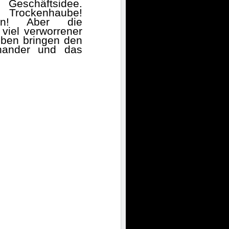
Geschäftsidee.
r Trockenhaube!
ln! Aber die
viel verworrener
eben bringen den
inander und das
.