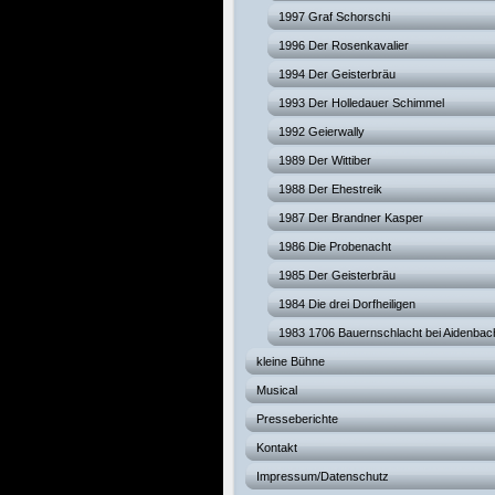
1997 Graf Schorschi
1996 Der Rosenkavalier
1994 Der Geisterbräu
1993 Der Holledauer Schimmel
1992 Geierwally
1989 Der Wittiber
1988 Der Ehestreik
1987 Der Brandner Kasper
1986 Die Probenacht
1985 Der Geisterbräu
1984 Die drei Dorfheiligen
1983 1706 Bauernschlacht bei Aidenbac
kleine Bühne
Musical
Presseberichte
Kontakt
Impressum/Datenschutz