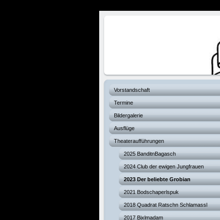
Verhexte Hex
Vorstandschaft
Termine
Bildergalerie
Ausflüge
Theateraufführungen
2025 BanditnBagasch
2024 Club der ewigen Jungfrauen
2023 Der beliebte Grobian
2021 Bodschaperlspuk
2018 Quadrat Ratschn Schlamassl
2017 Bixlmadam