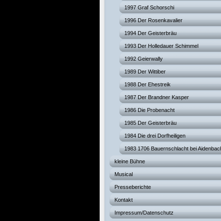
1997 Graf Schorschi
1996 Der Rosenkavalier
1994 Der Geisterbräu
1993 Der Holledauer Schimmel
1992 Geierwally
1989 Der Wittiber
1988 Der Ehestreik
1987 Der Brandner Kasper
1986 Die Probenacht
1985 Der Geisterbräu
1984 Die drei Dorfheiligen
1983 1706 Bauernschlacht bei Aidenbac
kleine Bühne
Musical
Presseberichte
Kontakt
Impressum/Datenschutz