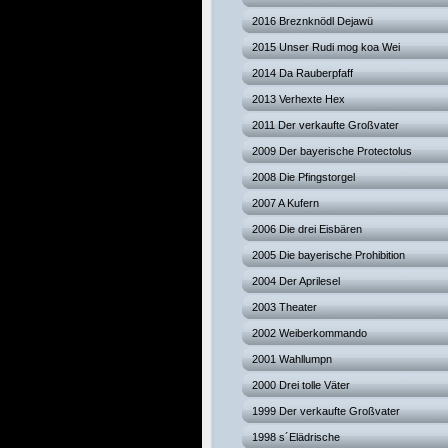
2016 Breznknödl Dejawü
2015 Unser Rudi mog koa Wei
2014 Da Rauberpfaff
2013 Verhexte Hex
2011 Der verkaufte Großvater
2009 Der bayerische Protectolus
2008 Die Pfingstorgel
2007 A Kufern
2006 Die drei Eisbären
2005 Die bayerische Prohibition
2004 Der Aprilesel
2003 Theater
2002 Weiberkommando
2001 Wahllumpn
2000 Drei tolle Väter
1999 Der verkaufte Großvater
1998 s´Elädrische