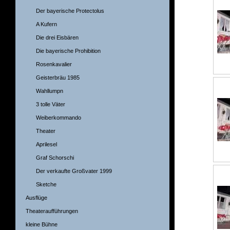
Der bayerische Protectolus
A Kufern
Die drei Eisbären
Die bayerische Prohibition
Rosenkavalier
Geisterbräu 1985
Wahllumpn
3 tolle Väter
Weiberkommando
Theater
Aprilesel
Graf Schorschi
Der verkaufte Großvater 1999
Sketche
Ausflüge
Theateraufführungen
kleine Bühne