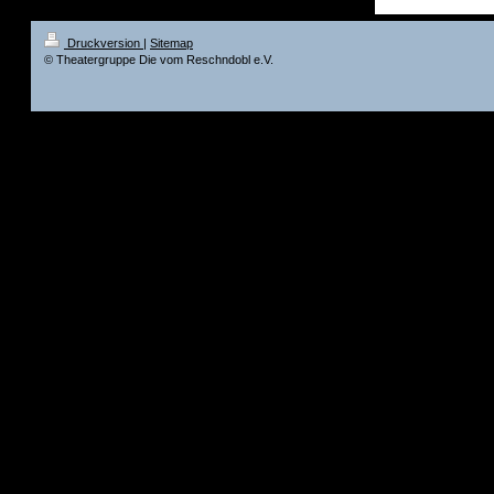
Druckversion
|
Sitemap
© Theatergruppe Die vom Reschndobl e.V.