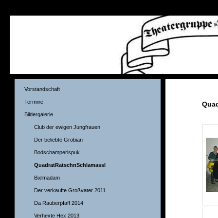
Verhexte Hex
Vorstandschaft
Termine
Quad
Bildergalerie
Club der ewigen Jungfrauen
Der beliebte Grobian
Bodschamperlspuk
QuadratRatschnSchlamassl
Bixlmadam
Der verkaufte Großvater 2011
Da Rauberpfaff 2014
Verhexte Hex 2013