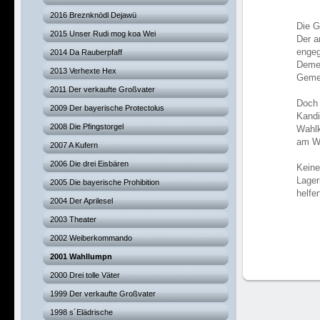
2016 Breznknödl Dejawü
Die G
2015 Unser Rudi mog koa Wei
Der a
engeg
2014 Da Rauberpfaff
Demen
2013 Verhexte Hex
Geme
2011 Der verkaufte Großvater
Doch 
2009 Der bayerische Protectolus
Kandi
2008 Die Pfingstorgel
Wahlk
am Wa
2007 A Kufern
2006 Die drei Eisbären
Keine
Lager
2005 Die bayerische Prohibition
helfen
2004 Der Aprilesel
2003 Theater
2002 Weiberkommando
2001 Wahllumpn
2000 Drei tolle Väter
1999 Der verkaufte Großvater
1998 s´Elädrische