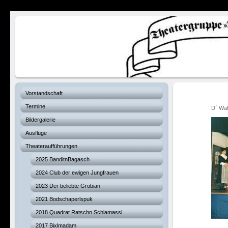
Verhexte Hex
Vorstandschaft
Termine
D´ Wa
Bildergalerie
Ausflüge
Theateraufführungen
2025 BanditnBagasch
2024 Club der ewigen Jungfrauen
2023 Der beliebte Grobian
2021 Bodschaperlspuk
2018 Quadrat Ratschn Schlamassl
2017 Bixlmadam