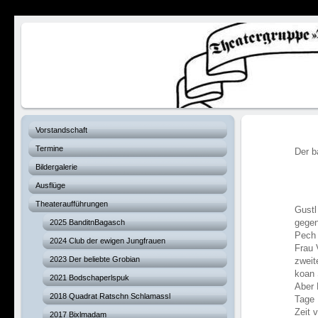
Verhexte Hex
Vorstandschaft
Termine
Der b
Bildergalerie
Ausflüge
Theateraufführungen
Gustl
gegen
2025 BanditnBagasch
Pech 
2024 Club der ewigen Jungfrauen
Frau 
2023 Der beliebte Grobian
zweit
koan 
2021 Bodschaperlspuk
Aber 
2018 Quadrat Ratschn Schlamassl
Tage 
Zeit 
2017 Bixlmadam