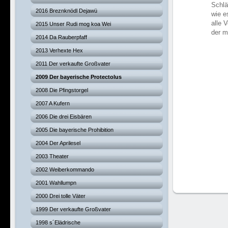
Schlä
2016 Breznknödl Dejawü
wie e
alle 
2015 Unser Rudi mog koa Wei
der m
2014 Da Rauberpfaff
2013 Verhexte Hex
2011 Der verkaufte Großvater
2009 Der bayerische Protectolus
2008 Die Pfingstorgel
2007 A Kufern
2006 Die drei Eisbären
2005 Die bayerische Prohibition
2004 Der Aprilesel
2003 Theater
2002 Weiberkommando
2001 Wahllumpn
2000 Drei tolle Väter
1999 Der verkaufte Großvater
1998 s´Elädrische