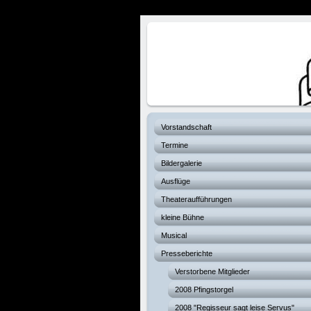
Verhexte Hex
Vorstandschaft
Termine
Bildergalerie
Ausflüge
Theateraufführungen
kleine Bühne
Musical
Presseberichte
Verstorbene Mitglieder
2008 Pfingstorgel
2008 "Regisseur sagt leise Servus"