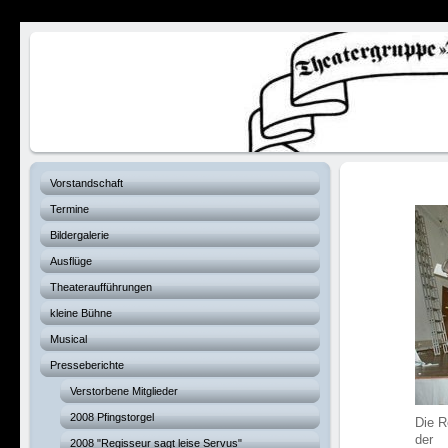
Verhexte Hex
Vorstandschaft
Termine
Bildergalerie
Ausflüge
Theateraufführungen
kleine Bühne
Musical
Presseberichte
Verstorbene Mitglieder
2008 Pfingstorgel
Die R
der
2008 "Regisseur sagt leise Servus"