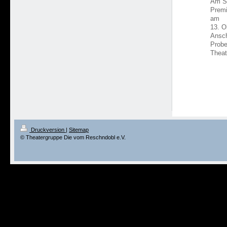
Am Sa
Premi
am
13. O
Ansch
Probe
Theat
Druckversion
|
Sitemap
© Theatergruppe Die vom Reschndobl e.V.