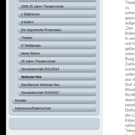
Theat
2008 25 Jahre Theaterverein
zu
sehen
s´Elädrische
gepro
A Kufern
aufge
„Den
Der bayerische Protectolus
Bulle
Theater
In ei
und h
D´Wahllumpn
gefür
kleine Bühne
nehme
Burgl
20 Jahre Theaterverein
Zieht
Vorstandschaft 2011/2014
suche
unden
Verhexte Hex
aus 
Dorf 
Nachbericht Verhexte Hex
Wunde
Vorstandschaft 2014/2017
Bichl
eben
Kontakt
heiml
Impressum/Datenschutz
Dorfr
die Lü
Kilia
raffin
"Hexe