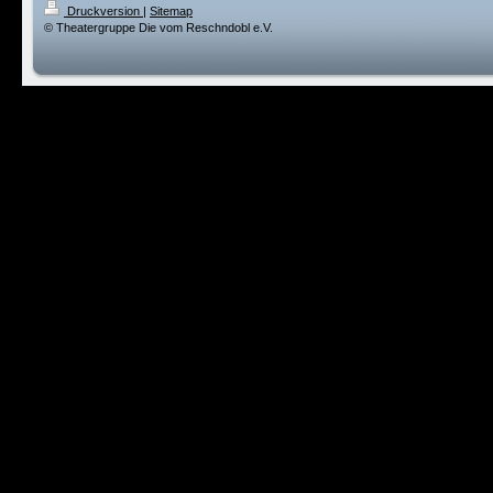
Druckversion
|
Sitemap
© Theatergruppe Die vom Reschndobl e.V.