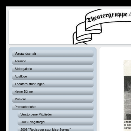
Verhexte Hex
Vorstandschaft
Termine
Bildergalerie
Ausflüge
Theateraufführungen
kleine Bühne
Musical
Presseberichte
Verstorbene Mitglieder
2008 Pfingstorgel
2008 "Regisseur sagt leise Servus"